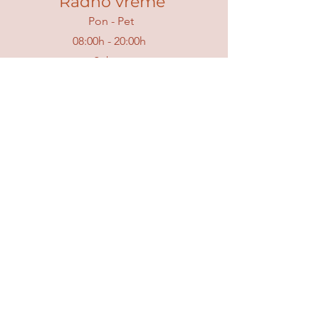
Radno vreme
Pon - Pet
08:00h - 20:00h
Subota
09:00h - 15:00h
Nedelja
Ne radimo