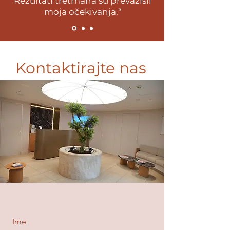
Rezultati tretmana su prevazišli
moja očekivanja.“
Kontaktirajte nas
Ime