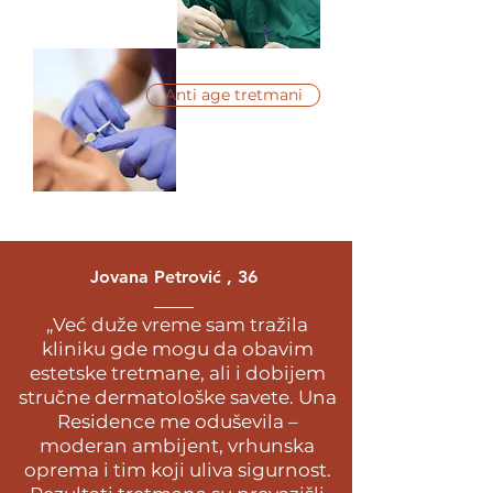
Anti age tretmani
Jovana Petrović , 36
„Već duže vreme sam tražila
kliniku gde mogu da obavim
estetske tretmane, ali i dobijem
stručne dermatološke savete. Una
Residence me oduševila –
moderan ambijent, vrhunska
oprema i tim koji uliva sigurnost.