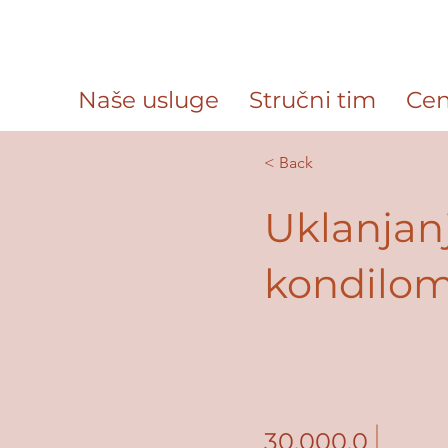
Naše usluge
Stručni tim
Cen
< Back
Uklanjan
kondilom
30,000.0