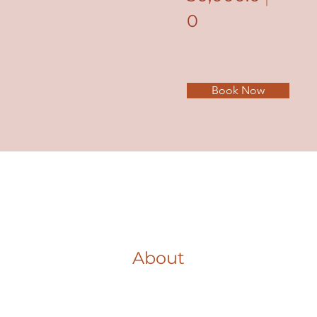
0
Book Now
About