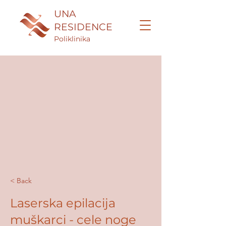
UNA
RESIDENCE
Poliklinika
< Back
Laserska epilacija
muškarci - cele noge