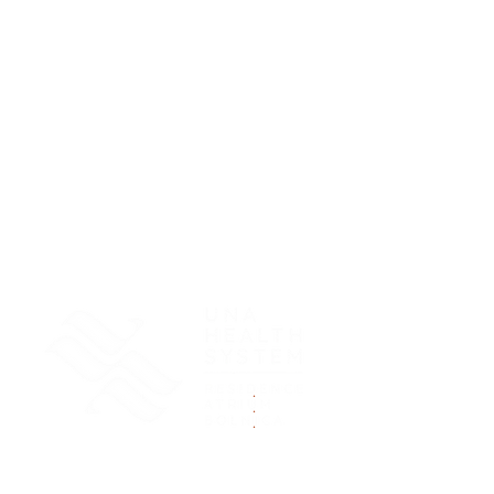
.
.
.