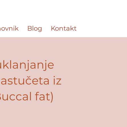
ovnik
Blog
Kontakt
uklanjanje
astučeta iz
uccal fat)