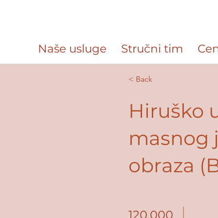
Naše usluge
Stručni tim
Cen
< Back
Hiruško 
masnog j
obraza (B
120.000