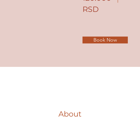
RSD
Book Now
About