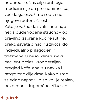
neprirodno. Naš cilj u anti-age 
medicini nije da promenimo lice, 
već da ga osvežimo i održimo 
njegovu autentičnost.
Zato je važno da svaka anti-age 
nega bude vođena stručno – od 
pravilno izabrane kućne rutine, 
preko saveta o načinu života, do 
individualno prilagođenih 
tretmana. U našoj klinici svaki 
pacijent prolazi kroz detaljan 
pregled kože, analizu navika i 
razgovor o ciljevima, kako bismo 
zajedno napravili plan koji je realan, 
bezbedan i dugoročno efikasan.