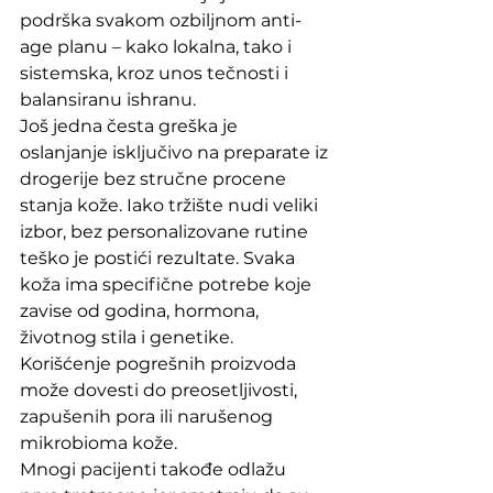
podrška svakom ozbiljnom anti-
age planu – kako lokalna, tako i 
sistemska, kroz unos tečnosti i 
balansiranu ishranu.
Još jedna česta greška je 
oslanjanje isključivo na preparate iz 
drogerije bez stručne procene 
stanja kože. Iako tržište nudi veliki 
izbor, bez personalizovane rutine 
teško je postići rezultate. Svaka 
koža ima specifične potrebe koje 
zavise od godina, hormona, 
životnog stila i genetike. 
Korišćenje pogrešnih proizvoda 
može dovesti do preosetljivosti, 
zapušenih pora ili narušenog 
mikrobioma kože.
Mnogi pacijenti takođe odlažu 