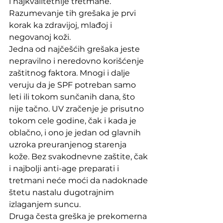
i najkvalitetnije tretmane. 
Razumevanje tih grešaka je prvi 
korak ka zdravijoj, mlađoj i 
negovanoj koži.
Jedna od najčešćih grešaka jeste 
nepravilno i neredovno korišćenje 
zaštitnog faktora. Mnogi i dalje 
veruju da je SPF potreban samo 
leti ili tokom sunčanih dana, što 
nije tačno. UV zračenje je prisutno 
tokom cele godine, čak i kada je 
oblačno, i ono je jedan od glavnih 
uzroka preuranjenog starenja 
kože. Bez svakodnevne zaštite, čak 
i najbolji anti-age preparati i 
tretmani neće moći da nadoknade 
štetu nastalu dugotrajnim 
izlaganjem suncu.
Druga česta greška je prekomerna 