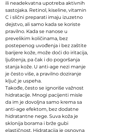
ili neadekvatna upotreba aktivnih 
sastojaka. Retinol, kiseline, vitamin 
C i slični preparati imaju izuzetno 
dejstvo, ali samo kada se koriste 
pravilno. Kada se nanose u 
prevelikim količinama, bez 
postepenog uvođenja i bez zaštite 
barijere kože, može doći do iritacija, 
ljuštenja, pa čak i do pogoršanja 
stanja kože. U anti-age nezi manje 
je često više, a pravilno doziranje 
ključ je uspeha.
Takođe, često se ignoriše važnost 
hidratacije. Mnogi pacijenti misle 
da im je dovoljna samo krema sa 
anti-age efektom, bez dodatne 
hidratantne nege. Suva koža je 
sklonija borama i brže gubi 
elastičnost. Hidratacija je osnovna 