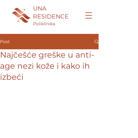
UNA
RESIDENCE
Poliklinika
Post
Najčešće greške u anti-
age nezi kože i kako ih
izbeći