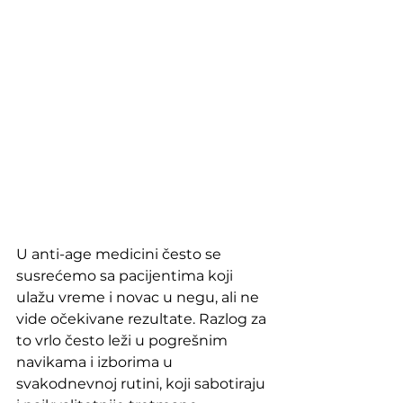
U anti-age medicini često se 
susrećemo sa pacijentima koji 
ulažu vreme i novac u negu, ali ne 
vide očekivane rezultate. Razlog za 
to vrlo često leži u pogrešnim 
navikama i izborima u 
svakodnevnoj rutini, koji sabotiraju 